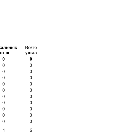
кальных
Всего
ушло
ушло
0
0
0
0
0
0
0
0
0
0
0
0
0
0
0
0
0
0
0
0
0
0
4
6