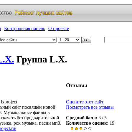
м
|
Контрольная панель
|
О проекте
Группа L.X.
Отзывы
lxproject
Оцените этот сайт
ьный сайт посвящён новой
Посмотреть все отзывы
е. Музыкальные файлы в
скачать без предварительной
Средний балл:
3 / 5
узыка, рок музыка, песни мп3.
Количество оценок:
19
oject.ru/